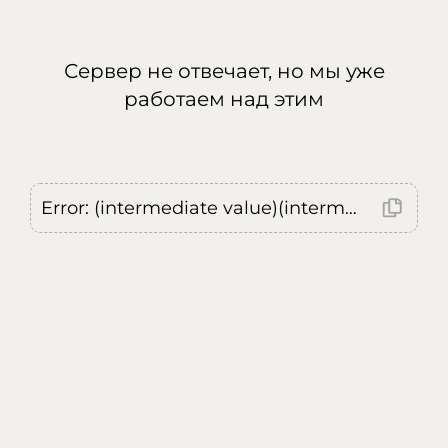
Сервер не отвечает, но мы уже
работаем над этим
Error: (intermediate value)(intermediate value)(intermediate value).replaceAll is not a function