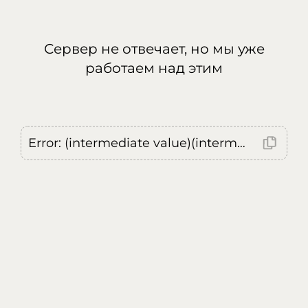
Сервер не отвечает, но мы уже
работаем над этим
Error: (intermediate value)(intermediate value)(intermediate value).replaceAll is not a function