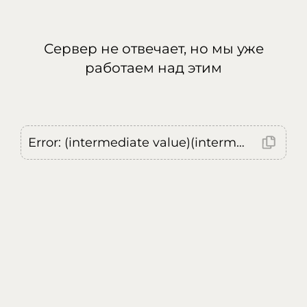
Сервер не отвечает, но мы уже
работаем над этим
Error: (intermediate value)(intermediate value)(intermediate value).replaceAll is not a function