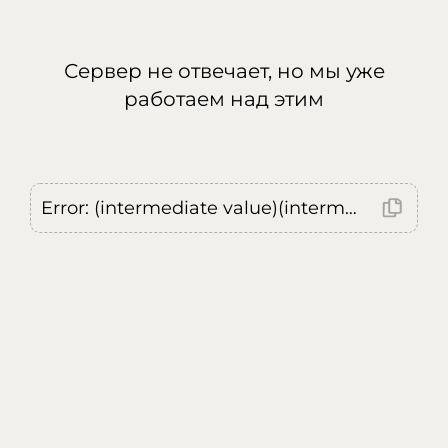
Сервер не отвечает, но мы уже
работаем над этим
Error: (intermediate value)(intermediate value)(intermediate value).replaceAll is not a function