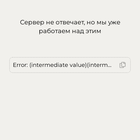
Сервер не отвечает, но мы уже
работаем над этим
Error: (intermediate value)(intermediate value)(intermediate value).replaceAll is not a function