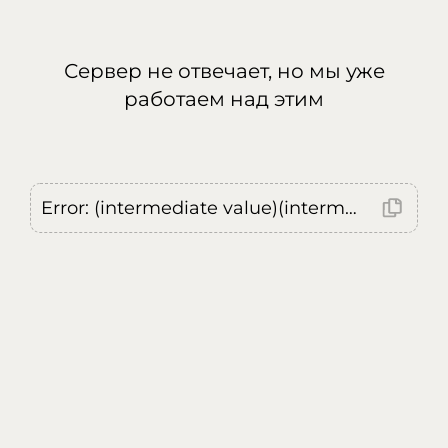
Сервер не отвечает, но мы уже
работаем над этим
Error: (intermediate value)(intermediate value)(intermediate value).replaceAll is not a function