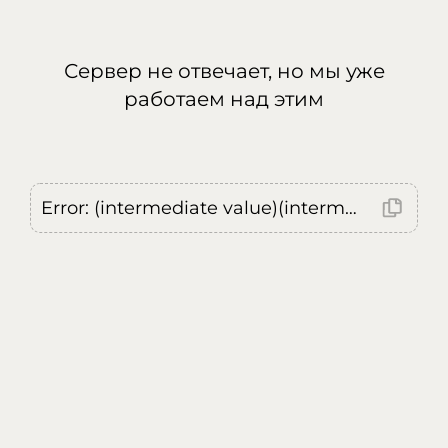
Сервер не отвечает, но мы уже
работаем над этим
Error: (intermediate value)(intermediate value)(intermediate value).replaceAll is not a function