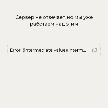
Сервер не отвечает, но мы уже
работаем над этим
Error: (intermediate value)(intermediate value)(intermediate value).replaceAll is not a function