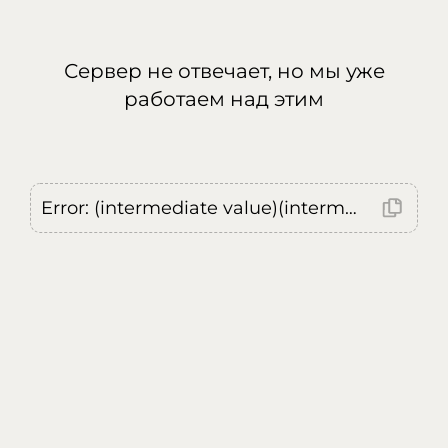
Сервер не отвечает, но мы уже
работаем над этим
Error: (intermediate value)(intermediate value)(intermediate value).replaceAll is not a function