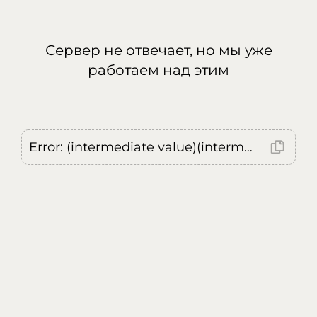
Сервер не отвечает, но мы уже
работаем над этим
Error: (intermediate value)(intermediate value)(intermediate value).replaceAll is not a function