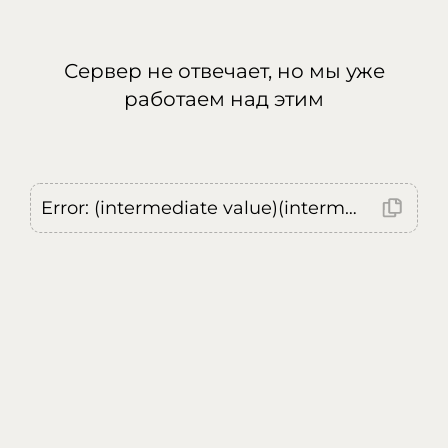
Сервер не отвечает, но мы уже
работаем над этим
Error: (intermediate value)(intermediate value)(intermediate value).replaceAll is not a function