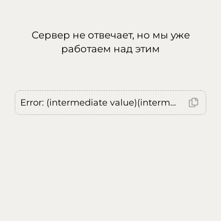
Сервер не отвечает, но мы уже
работаем над этим
Error: (intermediate value)(intermediate value)(intermediate value).replaceAll is not a function