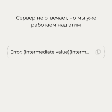
Сервер не отвечает, но мы уже
работаем над этим
Error: (intermediate value)(intermediate value)(intermediate value).replaceAll is not a function