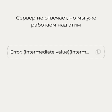
Сервер не отвечает, но мы уже
работаем над этим
Error: (intermediate value)(intermediate value)(intermediate value).replaceAll is not a function