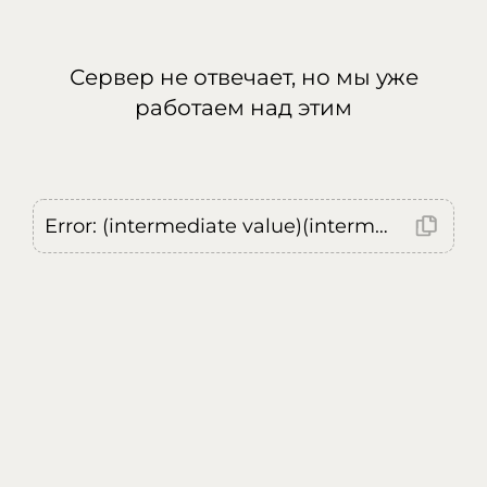
Сервер не отвечает, но мы уже
работаем над этим
Error: (intermediate value)(intermediate value)(intermediate value).replaceAll is not a function